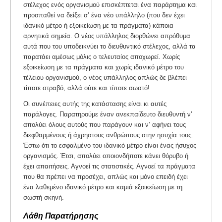
στέλεχος ενός οργανισμού επισκέπτεται ένα παράρτημα και
προσπαθεί να δείξει σ’ ένα νέο υπάλληλο (που δεν έχει
ιδανικό μέτρο ή εξοικείωση με τα πράγματα) κάποια
αρνητικά σημεία. Ο νέος υπάλληλος διορθώνει απρόθυμα
αυτά που του υποδεικνύει το διευθυντικό στέλεχος, αλλά τα
παρατάει αμέσως μόλις ο τελευταίος αποχωρεί. Χωρίς
εξοικείωση με τα πράγματα και χωρίς ιδανικό μέτρο του
τέλειου οργανισμού, ο νέος υπάλληλος απλώς δε βλέπει
τίποτε στραβό, αλλά ούτε και τίποτε σωστό!
Οι συνέπειες αυτής της κατάστασης είναι κι αυτές
παράλογες. Παρατηρούμε έναν ανεκπαίδευτο διευθυντή ν’
απολύει όλους αυτούς που παράγουν και ν’ αφήνει τους
διεφθαρμένους ή άχρηστους ανθρώπους στην ησυχία τους.
Έστω ότι το εσφαλμένο του ιδανικό μέτρο είναι ένας ήσυχος
οργανισμός. Έτσι, απολύει οποιονδήποτε κάνει θόρυβο ή
έχει απαιτήσεις. Αγνοεί τις στατιστικές. Αγνοεί τα πράγματα
που θα πρέπει να προσέχει, απλώς και μόνο επειδή έχει
ένα λαθεμένο ιδανικό μέτρο και καμιά εξοικείωση με τη
σωστή σκηνή.
Λάθη Παρατήρησης