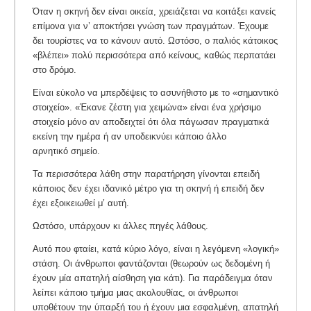
Όταν η σκηνή δεν είναι οικεία, χρειάζεται να κοιτάξει κανείς
επίμονα για ν’ αποκτήσει γνώση των πραγμάτων. Έχουμε
δει τουρίστες να το κάνουν αυτό. Ωστόσο, ο παλιός κάτοικος
«βλέπει» πολύ περισσότερα από κείνους, καθώς περπατάει
στο δρόμο.
Είναι εύκολο να μπερδέψεις το ασυνήθιστο με το «σημαντικό
στοιχείο». «Έκανε ζέστη για χειμώνα» είναι ένα χρήσιμο
στοιχείο μόνο αν αποδειχτεί ότι όλα πάγωσαν πραγματικά
εκείνη την ημέρα ή αν υποδεικνύει κάποιο άλλο
αρνητικό σημείο.
Τα περισσότερα λάθη στην παρατήρηση γίνονται επειδή
κάποιος δεν έχει ιδανικό μέτρο για τη σκηνή ή επειδή δεν
έχει εξοικειωθεί μ’ αυτή.
Ωστόσο, υπάρχουν κι άλλες πηγές λάθους.
Αυτό που φταίει, κατά κύριο λόγο, είναι η λεγόμενη «λογική»
στάση. Οι άνθρωποι φαντάζονται (θεωρούν ως δεδομένη ή
έχουν μία απατηλή αίσθηση για κάτι). Για παράδειγμα όταν
λείπει κάποιο τμήμα μιας ακολουθίας, οι άνθρωποι
υποθέτουν την ύπαρξή του ή έχουν μια εσφαλμένη, απατηλή