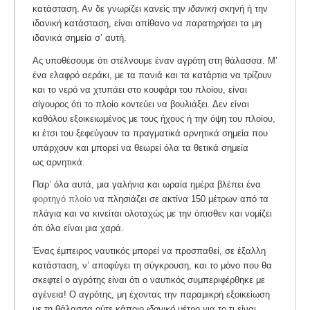
κατάσταση. Αν δε γνωρίζει κανείς την
ιδανική
σκηνή ή την
ιδανική κατάσταση, είναι απίθανο να παρατηρήσει τα μη
ιδανικά σημεία σ’ αυτή.
Ας υποθέσουμε ότι στέλνουμε έναν αγρότη στη θάλασσα. Μ’
ένα ελαφρό αεράκι, με τα πανιά και τα κατάρτια να τρίζουν
και το νερό να χτυπάει στο κουφάρι του πλοίου, είναι
σίγουρος ότι το πλοίο κοντεύει να βουλιάξει. Δεν είναι
καθόλου εξοικειωμένος με τους ήχους ή την όψη του πλοίου,
κι έτσι του ξεφεύγουν τα πραγματικά αρνητικά σημεία που
υπάρχουν και μπορεί να θεωρεί όλα τα θετικά σημεία
ως αρνητικά.
Παρ’ όλα αυτά, μια γαλήνια και ωραία ημέρα βλέπει ένα
φορτηγό πλοίο
να πλησιάζει σε ακτίνα 150 μέτρων από τα
πλάγια και να κινείται ολοταχώς με την όπισθεν και νομίζει
ότι όλα είναι μια χαρά.
Ένας έμπειρος ναυτικός μπορεί να προσπαθεί, σε έξαλλη
κατάσταση, ν’ αποφύγει τη σύγκρουση, και το μόνο που θα
σκεφτεί ο αγρότης είναι ότι ο ναυτικός συμπεριφέρθηκε με
αγένεια! Ο αγρότης, μη έχοντας την παραμικρή εξοικείωση
με τη θάλασσα ούτε κάποιο
ιδανικό
μέτρο για το τι είναι