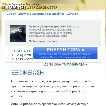
|
|
Γλώσσα
Ξεκινήστε ένα μάθημα στο Διαδίκτυο
Σύνδεση
Μάθημα Διεξαγωγή Ερευνών
- Εθελοντές
Λειτουργοί της Σαηεντολογίας Δωρεάν
Μαθήματα στο Διαδίκτυο από το βιβλίο
Σαηεντολογία: Θεωρία και Πράξη
Μάθετε περισσότερα »
ΕΝΑΡΞΗ ΤΩΡΑ »
ΕΡΓΑΣΙΑ >>
Κάντε κλικ εδώ για να ξεκινήσετε ένα δωρεάν
19. Διαβάστε:
μάθημα Εθελοντή Λειτουργού στο Διαδίκτυο
«Εξοικείωση»
ΔΕΙΤΕ ΟΛΑ ΤΑ ΜΑΘΗΜΑΤΑ »
ΕΞΟΙΚΕΙΩΣΗ
Όταν δεν είναι κανείς εξοικειωμένος με την εικόνα που θα
πρέπει να παρουσιάζει ένας χώρος, δεν μπορεί να εντοπίσει
εύκολα τα αρνητικά σημεία (παράλογα δεδομένα) μέσα
σ’ αυτόν.
Αυτό θα μπορούσε ακόμη να ονομαστεί
ιδανική
σκηνή ή