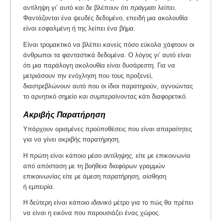
αντίληψη γι’ αυτό και δε βλέπουν ότι
πράγματι
λείπει.
Φαντάζονται ένα ψευδές δεδομένο, επειδή μια ακολουθία
είναι εσφαλμένη ή της λείπει ένα βήμα.
Είναι τρομακτικό να βλέπει κανείς πόσο εύκολα χάφτουν οι
άνθρωποι τα φανταστικά δεδομένα. Ο λόγος γι’ αυτό είναι
ότι μια παράλογη ακολουθία είναι δυσάρεστη. Για να
μετριάσουν την ενόχληση που τους προξενεί,
διαστρεβλώνουν αυτό που οι ίδιοι παρατηρούν, αγνοώντας
το αρνητικό σημείο και συμπεραίνοντας κάτι διαφορετικό.
Ακριβής Παρατήρηση
Υπάρχουν ορισμένες προϋποθέσεις που είναι απαραίτητες
για να γίνει ακριβής παρατήρηση.
Η πρώτη είναι κάποιο μέσο
αντίληψης,
είτε με επικοινωνία
από απόσταση με τη βοήθεια διαφόρων γραμμών
επικοινωνίας είτε με άμεση παρατήρηση, αίσθηση
ή εμπειρία.
Η δεύτερη είναι κάποιο
ιδανικό
μέτρο για το πώς θα πρέπει
να είναι η εικόνα που παρουσιάζει ένας χώρος.