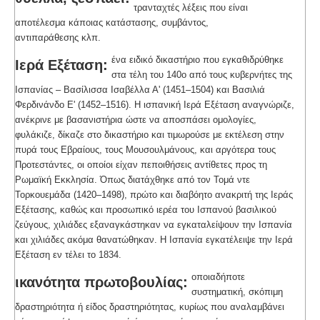
τρανταχτές λέξεις που είναι
αποτέλεσμα κάποιας κατάστασης, συμβάντος,
αντιπαράθεσης κλπ.
ένα ειδικό δικαστήριο που εγκαθιδρύθηκε
Ιερά Εξέταση:
στα τέλη του 140ο από τους κυβερνήτες της
Ισπανίας – Βασίλισσα Ισαβέλλα Α' (1451–1504) και Βασιλιά
Φερδινάνδο Ε' (1452–1516). Η ισπανική Ιερά Εξέταση αναγνώριζε,
ανέκρινε με βασανιστήρια ώστε να αποσπάσει ομολογίες,
φυλάκιζε, δίκαζε στο δικαστήριο και τιμωρούσε με εκτέλεση στην
πυρά τους Εβραίους, τους Μουσουλμάνους, και αργότερα τους
Προτεστάντες, οι οποίοι είχαν πεποιθήσεις αντίθετες προς τη
Ρωμαϊκή Εκκλησία. Όπως διατάχθηκε από τον Τομά ντε
Τορκουεμάδα (1420–1498), πρώτο και διαβόητο ανακριτή της Ιεράς
Εξέτασης, καθώς και προσωπικό ιερέα του Ισπανού βασιλικού
ζεύγους, χιλιάδες εξαναγκάστηκαν να εγκαταλείψουν την Ισπανία
και χιλιάδες ακόμα θανατώθηκαν. Η Ισπανία εγκατέλειψε την Ιερά
Εξέταση εν τέλει το 1834.
οποιαδήποτε
ικανότητα πρωτοβουλίας:
συστηματική, σκόπιμη
δραστηριότητα ή είδος δραστηριότητας, κυρίως που αναλαμβάνει