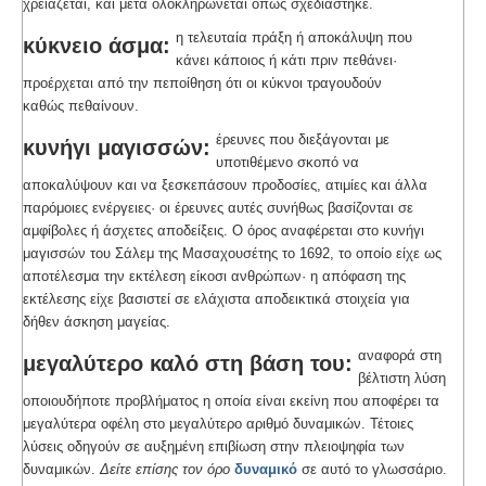
χρειάζεται, και μετά ολοκληρώνεται όπως σχεδιάστηκε.
η τελευταία πράξη ή αποκάλυψη που
κύκνειο άσμα:
κάνει κάποιος ή κάτι πριν πεθάνει·
προέρχεται από την πεποίθηση ότι οι κύκνοι τραγουδούν
καθώς πεθαίνουν.
έρευνες που διεξάγονται με
κυνήγι μαγισσών:
υποτιθέμενο σκοπό να
αποκαλύψουν και να ξεσκεπάσουν προδοσίες, ατιμίες και άλλα
παρόμοιες ενέργειες· οι έρευνες αυτές συνήθως βασίζονται σε
αμφίβολες ή άσχετες αποδείξεις. Ο όρος αναφέρεται στο κυνήγι
μαγισσών του Σάλεμ της Μασαχουσέτης το 1692, το οποίο είχε ως
αποτέλεσμα την εκτέλεση είκοσι ανθρώπων· η απόφαση της
εκτέλεσης είχε βασιστεί σε ελάχιστα αποδεικτικά στοιχεία για
δήθεν άσκηση μαγείας.
αναφορά στη
μεγαλύτερο καλό στη βάση του:
βέλτιστη λύση
οποιουδήποτε προβλήματος η οποία είναι εκείνη που αποφέρει τα
μεγαλύτερα οφέλη στο μεγαλύτερο αριθμό δυναμικών. Τέτοιες
λύσεις οδηγούν σε αυξημένη επιβίωση στην πλειοψηφία των
δυναμικών.
Δείτε επίσης τον όρο
δυναμικό
σε αυτό το γλωσσάριο.