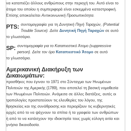
να καταπιέζει άλλους ανθρώπους στην περιοχή του. Αυτό είναι το
άτομο του οποίου η συμπεριφορά είναι εσκεμμένα καταστροφική.
Επίσης αποκαλείται
Αντικοινωνική Προσωπικότητα
.
συντομογραφία για τη
Δυνητική Πηγή Ταραχών, (Potential
PTS:
Trouble Source).
Δείτε
Δυνητική Πηγή Ταραχών
σε αυτό
το γλωσσάριο.
συντομογραφία για το Καταπιεστικό Άτομο (suppressive
SP:
person)
.
Δείτε τον όρο
Καταπιεστικό Άτομο
σε αυτό
το γλωσσάριο.
Αμερικανική Διακήρυξη των
Δικαιωμάτων:
προσθήκες που έγιναν το 1971 στο Σύνταγμα των Ηνωμένων
Πολιτειών της Αμερικής (1789), που αποτελεί τη βασική νομοθεσία
των Ηνωμένων Πολιτειών. Ανάμεσα σε άλλες διατάξεις, αυτές οι
τροπολογίες προστατεύουν τις ελευθερίες του λόγου, της
θρησκείας και της συνάθροισης και περιορίζουν τις κυβερνητικές
αρχές από το να ψάχνουν τα σπίτια ή τα γραφεία των ανθρώπων
ή από το να κατάσχουν την ιδιοκτησία τους χωρίς εύλογη αιτία και
γνήσια δικαιοδοσία.