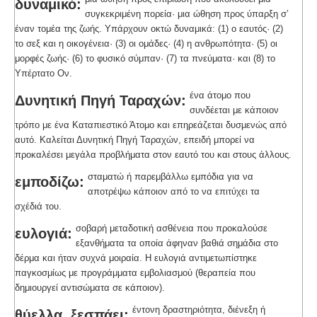
δυναμικό:
συγκεκριμένη πορεία· μια ώθηση προς ύπαρξη σ’
έναν τομέα της ζωής. Υπάρχουν οκτώ δυναμικά: (1) ο εαυτός· (2)
το σεξ και η οικογένεια· (3) οι ομάδες· (4) η ανθρωπότητα· (5) οι
μορφές ζωής· (6) το φυσικό σύμπαν· (7) τα πνεύματα· και (8) το
Υπέρτατο Ον.
ένα άτομο που
Δυνητική Πηγή Ταραχών:
συνδέεται με κάποιον
τρόπο με ένα Καταπιεστικό Άτομο και επηρεάζεται δυσμενώς από
αυτό. Καλείται Δυνητική Πηγή Ταραχών, επειδή μπορεί να
προκαλέσει μεγάλα προβλήματα στον εαυτό του και στους άλλους.
σταματώ ή παρεμβάλλω εμπόδια για να
εμποδίζω:
αποτρέψω κάποιον από το να επιτύχει τα
σχέδιά του.
σοβαρή μεταδοτική ασθένεια που προκαλούσε
ευλογιά:
εξανθήματα τα οποία άφηναν βαθιά σημάδια στο
δέρμα και ήταν συχνά μοιραία. Η ευλογιά αντιμετωπίστηκε
παγκοσμίως με προγράμματα εμβολιασμού (θεραπεία που
δημιουργεί αντισώματα σε κάποιον).
έντονη δραστηριότητα, διένεξη ή
θύελλα, ξεσπάει: