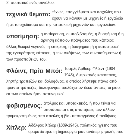
2. συστατικό ενός συνόλου.
τέχνες, επαγγέλματα και ασχολίες που
τεχνικά θέματα:
έχουν να κάνουν με μηχανές ή εργαλεία
ή με το σχεδιασμό και την κατασκευή μηχανών και εργαλείων.
η αντίκρουση, ο υποβιβασμός, η δυσφήμιση ή η
υποτίμηση:
άρνηση κάποιου πράγματος που κάποιος
άλλος θεωρεί γεγονός· η επίκριση, η δυσφήμιση ή η καταστροφή
της εγκυρότητας κάποιου, ή των σκέψεων, των συναισθημάτων ή
των προσπαθειών του.
Τσαρλς Άρθουρ Φλόιντ (1904–
Φλόιντ, Πρίτι Μπόι:
1943), Αμερικανός κακοποιός,
ληστής τραπεζών και δολοφόνος, ο οποίος λήστεψε πάνω από
τριάντα τράπεζες, δολοφόνησε τουλάχιστον δέκα άντρες, οι μισοί
εκ των οποίων ήταν αστυνομικοί.
άτολμος και υποτακτικός, ή που τείνει να
φοβισμένος:
υποτάσσεται στις απαιτήσεις των άλλων·
τρομοκρατημένος από απειλές ή βία· υποταγμένος ή πειθήνιος.
Αδόλφος Χίτλερ (1889-1945), πολιτικός ηγέτης που
Χίτλερ:
οραματίστηκε τη δημιουργία μιας ανώτερης φυλής που