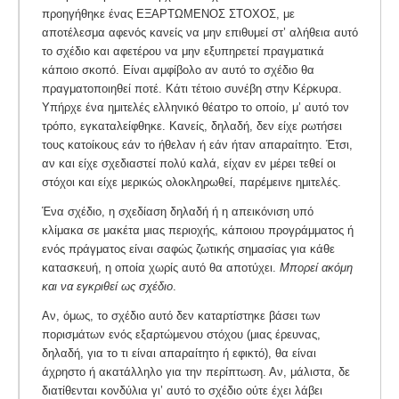
προηγήθηκε ένας ΕΞΑΡΤΩΜΕΝΟΣ ΣΤΟΧΟΣ, με
αποτέλεσμα αφενός κανείς να μην επιθυμεί στ’ αλήθεια αυτό
το σχέδιο και αφετέρου να μην εξυπηρετεί πραγματικά
κάποιο σκοπό. Είναι αμφίβολο αν αυτό το σχέδιο θα
πραγματοποιηθεί ποτέ. Κάτι τέτοιο συνέβη στην Κέρκυρα.
Υπήρχε ένα ημιτελές ελληνικό θέατρο το οποίο, μ’ αυτό τον
τρόπο, εγκαταλείφθηκε. Κανείς, δηλαδή, δεν είχε ρωτήσει
τους κατοίκους εάν το ήθελαν ή εάν ήταν απαραίτητο. Έτσι,
αν και είχε σχεδιαστεί πολύ καλά, είχαν εν μέρει τεθεί οι
στόχοι και είχε μερικώς ολοκληρωθεί, παρέμεινε ημιτελές.
Ένα σχέδιο, η σχεδίαση δηλαδή ή η απεικόνιση υπό
κλίμακα σε μακέτα μιας περιοχής, κάποιου προγράμματος ή
ενός πράγματος είναι σαφώς ζωτικής σημασίας για κάθε
κατασκευή, η οποία χωρίς αυτό θα αποτύχει.
Μπορεί ακόμη
και να εγκριθεί ως σχέδιο
.
Αν, όμως, το σχέδιο αυτό δεν καταρτίστηκε βάσει των
πορισμάτων ενός εξαρτώμενου στόχου (μιας έρευνας,
δηλαδή, για το τι είναι απαραίτητο ή εφικτό), θα είναι
άχρηστο ή ακατάλληλο για την περίπτωση. Αν, μάλιστα, δε
διατίθενται κονδύλια γι’ αυτό το σχέδιο ούτε έχει λάβει