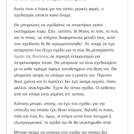
Αυτός είναι ο λόγος για τον οποίο, μερικές φορές, ο
σχεδιασμός αποκτά κακό όνομα.
Θα μπορούσες να
σχεδιάσεις
να αποκτήσεις εκατό
εκατομμύρια ευρώ. Εάν, ωστόσο, δε θέσεις το πότε, το πώς
και το ποιος, ως στόχους διαφορετικούς μεταξύ τους, αυτό
που σχεδίασες δε θα πραγματοποιηθεί.. Ας πούμε ότι έχει
καταρτιστεί ένα έξοχο σχέδιο για το πώς θα
μετατραπεί
το
λιμάνι της Βοστόνης
σε περιοχή ελλιμανισμού για
πετρελαιοφόρα πλοία. Θα μπορούσε να είναι σχεδιασμένο,
με το κάθε πράγμα άψογα τοποθετημένο στη θέση του. Θα
μπορούσε ακόμη να υπάρχει και η μακέτα του. Περνούν
δέκα χρόνια και το πρότζεκτ δεν έχει ακόμη αρχίσει, πόσο
μάλλον ολοκληρωθεί. Έχετε δει τέτοια σχέδια. Οι εκθέσεις
ανά τον κόσμο είναι γεμάτες απ’ αυτούς.
Κάποιος μπορεί, επίσης, να έχει ένα σχέδιο, για την
επίτευξη του οποίου έχει θέσει στόχους, δηλαδή το ποιος,
πότε και πώς.Αν, όμως, οι στόχοι αυτοί είναι πενιχροί ή
εξωπραγματικοί, το σχέδιό του δε θα ολοκληρωθεί ποτέ.
Μπορεί ακόμα να υπάρχει ένα σχέδιο του οποίου δεν