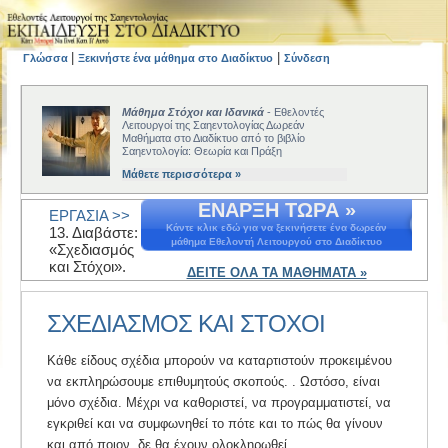
|
|
Γλώσσα
Ξεκινήστε ένα μάθημα στο Διαδίκτυο
Σύνδεση
Μάθημα Στόχοι και Ιδανικά
- Εθελοντές
Λειτουργοί της Σαηεντολογίας Δωρεάν
Μαθήματα στο Διαδίκτυο από το βιβλίο
Σαηεντολογία: Θεωρία και Πράξη
Μάθετε περισσότερα »
ΕΝΑΡΞΗ ΤΩΡΑ »
ΕΡΓΑΣΙΑ >>
Κάντε κλικ εδώ για να ξεκινήσετε ένα δωρεάν
13. Διαβάστε:
μάθημα Εθελοντή Λειτουργού στο Διαδίκτυο
«Σχεδιασμός
και Στόχοι».
ΔΕΙΤΕ ΟΛΑ ΤΑ ΜΑΘΗΜΑΤΑ »
ΣΧΕΔΙΑΣΜΟΣ ΚΑΙ ΣΤΟΧΟΙ
Κάθε είδους σχέδια μπορούν να καταρτιστούν προκειμένου
να εκπληρώσουμε επιθυμητούς σκοπούς. . Ωστόσο, είναι
μόνο σχέδια. Μέχρι να καθοριστεί, να προγραμματιστεί, να
εγκριθεί και να συμφωνηθεί το πότε και το πώς θα γίνουν
και από ποιον, δε θα έχουν ολοκληρωθεί.