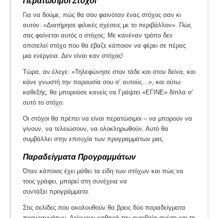
Περατώσιμοι Στόχοι
Για να δούμε, πώς θα σου φαινόταν ένας στόχος σαν κι
αυτόν: «Διατήρησε φιλικές σχέσεις με το περιβάλλον». Πώς
σας φαίνεται αυτός ο στόχος; Με κανέναν τρόπο δεν
αποτελεί στόχο που θα έβαζε κάποιον να φέρει σε πέρας
μια ενέργεια. Δεν είναι καν στόχος!
Τώρα, αν έλεγε: «Τηλεφώνησε στον τάδε και στον δείνα, και
κάνε γνωστή την παρουσία σου σ’ αυτούς…», και ούτω
καθεξής, θα μπορούσε κανείς να Γράψτει «ΕΓΙΝΕ» δίπλα σ’
αυτό το στόχο.
Οι στόχοι θα πρέπει να είναι περατώσιμοι – να μπορούν να
γίνουν, να τελειώσουν, να ολοκληρωθούν. Αυτό θα
συμβάλλει στην επιτυχία των προγραμμάτων μας.
Παραδείγματα Προγραμμάτων
Όταν κάποιος έχει μάθει τα είδη των στόχων και πώς να
τους γράφει, μπορεί στη συνέχεια να
συντάξει προγράμματα.
Στις σελίδες που ακολουθούν θα βρεις δύο παραδείγματα
προγραμμάτων. Δείχνουν καθαρά την αμοιβαία σχέση και τη