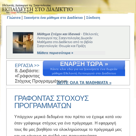
|
|
Γλώσσα
Ξεκινήστε ένα μάθημα στο Διαδίκτυο
Σύνδεση
Μάθημα Στόχοι και Ιδανικά
- Εθελοντές
Λειτουργοί της Σαηεντολογίας Δωρεάν
Μαθήματα στο Διαδίκτυο από το βιβλίο
Σαηεντολογία: Θεωρία και Πράξη
Μάθετε περισσότερα »
ΕΝΑΡΞΗ ΤΩΡΑ »
ΕΡΓΑΣΙΑ >>
Κάντε κλικ εδώ για να ξεκινήσετε ένα δωρεάν
8. Διαβάστε:
μάθημα Εθελοντή Λειτουργού στο Διαδίκτυο
«Γράφοντας
Στόχους Προγραμμάτων».
ΔΕΙΤΕ ΟΛΑ ΤΑ ΜΑΘΗΜΑΤΑ »
ΓΡΑΦΟΝΤΑΣ ΣΤΟΧΟΥΣ
ΠΡΟΓΡΑΜΜΑΤΩΝ
Υπάρχουν μερικά δεδομένα που πρέπει να έχουμε κατά νου
όταν γράφουμε στόχους για ένα πρόγραμμα. Η εφαρμογή
τους θα μας βοηθήσει να ολοκληρώσουμε το πρόγραμμά μας
και να κάνουμε τα σχέδιά μας πραγματικότητα.