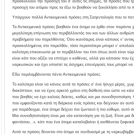
προσκολλούν την προσοχή του σ’ αυτές τις στιγμές, τα πρόσες που τ
προσοχή του ατόμου προς τα έξω το βοηθούν να ξεκολλήσει από το 
Υπάρχουν πολλά Αντικειμενικά πρόσες στη Σαηεντολογία που το πετ
Τα Αντικειμενικά πρόσες βοηθούν ένα άτομο να έρθει στον παρόντα 
μεγαλύτερη επίγνωση του περιβάλλοντός του και των άλλων ανθρώπ
προβλήματα του παρελθόντος. Όσο ικανότερος είναι κάποιος ν’ αντικρ
προσκολλημένος στο παρελθόν, τόσο περισσότερο μπορεί ν’ απολαύσε
καλύτερη επικοινωνία με το περιβάλλον του έτσι όπως αυτό είναι τώρ
είναι κάτι που αξίζει να επιτύχει ο καθένας, αλλά για κάποιον που έ
ναρκωτικών και έχει υποστεί τις άσχημες επενέργειές τους μπορεί να
Εδώ περιλαμβάνονται πέντε Αντικειμενικά πρόσες.
Το καλύτερο είναι να κάνεις αυτά τα πρόσες σ’ ένα ήσυχο μέρος, χω
διακόπτουν, και να έχεις αρκετό χρόνο στη διάθεσή σου ώστε να κάν
που βοηθάς να έχει καλούς δείκτες, καθώς και μια συνειδητοποίηση.
που εμφανίζονται κατά τη διάρκεια ενός πρόσες και δείχνουν αν αυτ
για παράδειγμα, ένα άτομο δείχνει πιο ζωντανό ή πιο εύθυμο, αυτό σημ
Μια
συνειδητοποίηση
είναι μια νέα κατανόηση για τη ζωή. Είναι μια 
φαντάσου...», κάτι που ένα άτομο καταλαβαίνει ή αισθάνεται ξαφνικά
Αυτά τα πρόσες δίνονται στο άτομο σε συνδυασμό με τη ναρκωβόμβα 