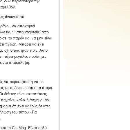
ραβούν περισσότερο την
παρελθόν.
υχαίνουν αυτό.
χρόνο , να αποκτήσει
ων και ν’ απομακρυνθεί από
ίσει το παρόν και να μην είναι
ι τη ζωή. Μπορεί να έχει
α, όχι όπως ήταν πριν. Αυτό
χει πάρει μεγάλες ποσότητες
 είναι αποκάλυψη.
ρίς να περισπάσαι ή να σε
εις τα πρόσες ωσότου το άτομο
 Οι
δείκτες
είναι καταστάσεις
ό πηγαίνει καλά ή άσχημα. Αν,
αίνει ότι έχει καλούς δείκτες.
δήλωση του τύπου «Για
.
και το Cal-Mag. Είναι πολύ