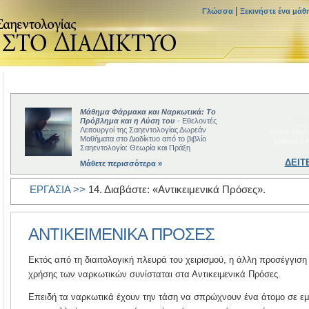
|
Γλώσσα
Ξεκινήστε ένα μάθ
Μάθημα Φάρμακα και Ναρκωτικά: Το
ΕΝ
Πρόβλημα και η Λύση του
- Εθελοντές
Λειτουργοί της Σαηεντολογίας Δωρεάν
Κάντε κλικ
Μαθήματα στο Διαδίκτυο από το βιβλίο
μάθημα Εθ
Σαηεντολογία: Θεωρία και Πράξη
ΔΕΙΤ
Μάθετε περισσότερα »
ΕΡΓΑΣΙΑ >>
14. Διαβάστε: «Αντικειμενικά
Πρόσες».
ΑΝΤΙΚΕΙΜΕΝΙΚΑ ΠΡΟΣΕΣ
Εκτός από τη διαιτολογική πλευρά του χειρισμού, η άλλη προσέγγισ
χρήσης των ναρκωτικών συνίσταται στα Αντικειμενικά Πρόσες.
Επειδή τα ναρκωτικά έχουν την τάση να σπρώχνουν ένα άτομο σε εμπ