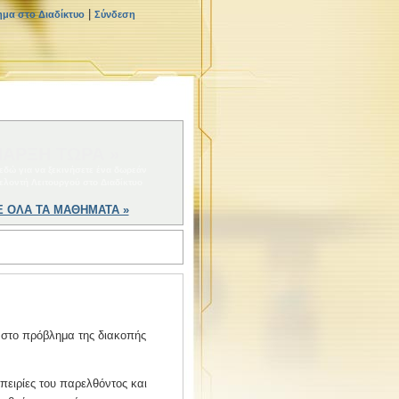
|
ημα στο Διαδίκτυο
Σύνδεση
ΑΡΞΗ ΤΩΡΑ »
 εδώ για να ξεκινήσετε ένα δωρεάν
ελοντή Λειτουργού στο Διαδίκτυο
Ε ΟΛΑ ΤΑ ΜΑΘΗΜΑΤΑ »
η στο πρόβλημα της διακοπής
ειρίες του παρελθόντος και