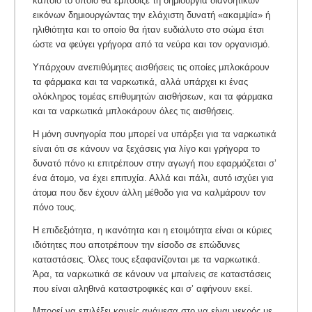
κάποιο το οποίο θα εμπόδιζε τη δημιουργία διανοητικών
εικόνων δημιουργώντας την ελάχιστη δυνατή «ακαμψία» ή
ηλιθιότητα και το οποίο θα ήταν ευδιάλυτο στο σώμα έτσι
ώστε να φεύγει γρήγορα από τα νεύρα και τον οργανισμό.
Υπάρχουν ανεπιθύμητες αισθήσεις τις οποίες μπλοκάρουν
τα φάρμακα και τα ναρκωτικά, αλλά υπάρχει κι ένας
ολόκληρος τομέας επιθυμητών αισθήσεων, και τα φάρμακα
και τα ναρκωτικά μπλοκάρουν όλες τις αισθήσεις.
Η μόνη συνηγορία που μπορεί να υπάρξει για τα ναρκωτικά
είναι ότι σε κάνουν να ξεχάσεις για λίγο και γρήγορα το
δυνατό πόνο κι επιτρέπουν στην αγωγή που εφαρμόζεται σ’
ένα άτομο, να έχει επιτυχία. Αλλά και πάλι, αυτό ισχύει για
άτομα που δεν έχουν άλλη μέθοδο για να καλμάρουν τον
πόνο τους.
Η επιδεξιότητα, η ικανότητα και η ετοιμότητα είναι οι κύριες
ιδιότητες που αποτρέπουν την είσοδο σε επώδυνες
καταστάσεις. Όλες τους εξαφανίζονται με τα ναρκωτικά.
Άρα, τα ναρκωτικά σε κάνουν να μπαίνεις σε καταστάσεις
που είναι αληθινά καταστροφικές και σ’ αφήνουν εκεί.
Μπορεί να επιλέξει κανείς ανάμεσα στο να είναι νεκρός με