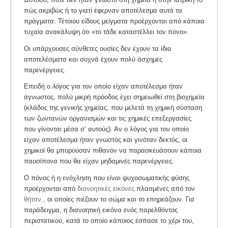
πώς ακριβώς ή το γιατί έφερναν αποτέλεσμα αυτά τα
πράγματα. Τέτοιου είδους μείγματα προέρχονται από κάποια
τυχαία ανακάλυψη ότι «το τάδε καταστέλλει τον πόνο».
Οι υπάρχουσες σύνθετες ουσίες δεν έχουν τα ίδια
αποτελέσματα και συχνά έχουν πολύ άσχημες
παρενέργειες.
Επειδή ο
λόγος
για τον οποίο είχαν αποτέλεσμα ήταν
άγνωστος, πολύ μικρή πρόοδος έχει σημειωθεί στη βιοχημεία
(κλάδος της γενικής χημείας, που μελετά τη χημική σύσταση
των ζωντανών οργανισμών και τις χημικές επεξεργασίες
που γίνονται μέσα σ’ αυτούς). Αν ο λόγος για τον οποίο
είχαν αποτέλεσμα ήταν γνωστός και γινόταν δεκτός, οι
χημικοί θα μπορούσαν πιθανόν να παρασκευάσουν κάποια
παυσίπονα που θα είχαν μηδαμινές παρενέργειες.
Ο πόνος ή η ενόχληση που είναι ψυχοσωματικής φύσης
προέρχονται από
διανοητικές εικόνες
πλασμένες από τον
θήταν
, οι οποίες πιέζουν το σώμα και το επηρεάζουν. Για
παράδειγμα, η διανοητική εικόνα ενός παρελθόντος
περιστατικού, κατά το οποίο κάποιος έσπασε το χέρι του,