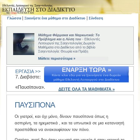
|
|
Γλώσσα
Ξεκινήστε ένα μάθημα στο Διαδίκτυο
Σύνδεση
Μάθημα Φάρμακα και Ναρκωτικά: Το
Πρόβλημα και η Λύση του
- Εθελοντές
Λειτουργοί της Σαηεντολογίας Δωρεάν
Μαθήματα στο Διαδίκτυο από το βιβλίο
Σαηεντολογία: Θεωρία και Πράξη
Μάθετε περισσότερα »
ΕΝΑΡΞΗ ΤΩΡΑ »
ΕΡΓΑΣΙΑ >>
Κάντε κλικ εδώ για να ξεκινήσετε ένα δωρεάν
7. Διαβάστε:
μάθημα Εθελοντή Λειτουργού στο Διαδίκτυο
«Παυσίπονα».
ΔΕΙΤΕ ΟΛΑ ΤΑ ΜΑΘΗΜΑΤΑ »
ΠΑΥΣΙΠΟΝΑ
Οι γιατροί, και όχι μόνο, δίνουν παυσίπονα όπως η
ασπιρίνη, τα ηρεμιστικά , και τα υπνωτικά σε μια κατανοητή
προσπάθεια να ανακουφίσουν τον πόνο.
Ωστόσο, ποτέ δεν ήταν γνωστό στη χημεία ή στην ιατρική το