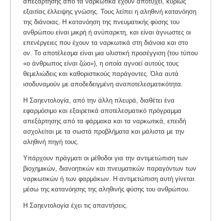
απεξάρτησης από τα ναρκωτικά έχουν αποτύχει, κυρίως
εξαιτίας έλλειψης γνώσης. Τους λείπει η αληθινή κατανόηση
της διάνοιας. Η κατανόηση της πνευματικής φύσης του
ανθρώπου είναι μικρή ή ανύπαρκτη, και είναι άγνωστες οι
επενέργειες που έχουν τα ναρκωτικά στη διάνοια και στο
ον. Το αποτέλεσμα είναι μια υλιστική προσέγγιση (του τύπου
«ο άνθρωπος είναι ζώο»), η οποία αγνοεί αυτούς τους
θεμελιώδεις και καθοριστικούς παράγοντες. Όλα αυτά
ισοδυναμούν με αποδεδειγμένη αναποτελεσματικότητα.
Η Σαηεντολογία, από την άλλη πλευρά, διαθέτει ένα
εφαρμόσιμο και εξαιρετικά αποτελεσματικό πρόγραμμα
απεξάρτησης από τα φάρμακα και τα ναρκωτικά, επειδή
ασχολείται με τα σωστά προβλήματα και μάλιστα με την
αληθινή πηγή τους.
Υπάρχουν πράγματι οι μέθοδοι για την αντιμετώπιση των
βιοχημικών, διανοητικών και πνευματικών παραγόντων των
ναρκωτικών ή των φαρμάκων. Η αντιμετώπιση αυτή γίνεται
μέσω της κατανόησης της αληθινής φύσης του ανθρώπου.
Η Σαηεντολογία έχει τις απαντήσεις.