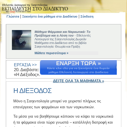
|
|
Γλώσσα
Ξεκινήστε ένα μάθημα στο Διαδίκτυο
Σύνδεση
Μάθημα Φάρμακα και Ναρκωτικά: Το
Πρόβλημα και η Λύση του
- Εθελοντές
Λειτουργοί της Σαηεντολογίας Δωρεάν
Μαθήματα στο Διαδίκτυο από το βιβλίο
Σαηεντολογία: Θεωρία και Πράξη
Μάθετε περισσότερα »
ΕΝΑΡΞΗ ΤΩΡΑ »
ΕΡΓΑΣΙΑ >>
Κάντε κλικ εδώ για να ξεκινήσετε ένα δωρεάν
20. Διαβάστε:
μάθημα Εθελοντή Λειτουργού στο Διαδίκτυο
«Η Διέξοδος».
ΔΕΙΤΕ ΟΛΑ ΤΑ ΜΑΘΗΜΑΤΑ »
Η ΔΙΕΞΟΔΟΣ
Μόνο η Σαηεντολογία μπορεί να χειριστεί πλήρως τις
επενέργειες των φαρμάκων και των ναρκωτικών.
Τα μέσα για να βοηθήσουμε κάποιον να κόψει τα ναρκωτικά
ή τα φάρμακα είναι τώρα γνωστά – κατάλληλη διατροφή και