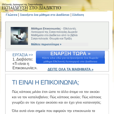
|
|
Γλώσσα
Ξεκινήστε ένα μάθημα στο Διαδίκτυο
Σύνδεση
Μάθημα Επικοινωνίας
- Εθελοντές
Λειτουργοί της Σαηεντολογίας Δωρεάν
Μαθήματα στο Διαδίκτυο από το βιβλίο
Σαηεντολογία: Θεωρία και Πράξη
Μάθετε περισσότερα »
ΕΝΑΡΞΗ ΤΩΡΑ »
ΕΡΓΑΣΙΑ >>
Κάντε κλικ εδώ για να ξεκινήσετε ένα δωρεάν
1. Διαβάστε:
μάθημα Εθελοντή Λειτουργού στο Διαδίκτυο
«Τι είναι η
Επικοινωνία;».
ΔΕΙΤΕ ΟΛΑ ΤΑ ΜΑΘΗΜΑΤΑ »
ΤΙ ΕΙΝΑΙ Η ΕΠΙΚΟΙΝΩΝΙΑ;
Πώς κάποιος μιλάει έτσι ώστε το άλλο άτομο να τον ακούει
και να τον καταλαβαίνει; Πώς κάποιος ακούει; Πώς κάποιος
γνωρίζει αν τον έχουν ακούσει και αν έχει γίνει κατανοητός;
Όλα αυτά είναι σημεία που αφορούν την επικοινωνία τα