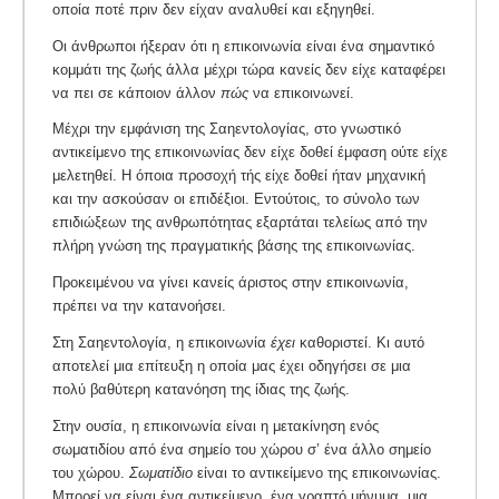
οποία ποτέ πριν δεν είχαν αναλυθεί και εξηγηθεί.
Οι άνθρωποι ήξεραν ότι η επικοινωνία είναι ένα σημαντικό
κομμάτι της ζωής άλλα μέχρι τώρα κανείς δεν είχε καταφέρει
να πει σε κάποιον άλλον
πώς
να επικοινωνεί.
Μέχρι την εμφάνιση της Σαηεντολογίας, στο γνωστικό
αντικείμενο της επικοινωνίας δεν είχε δοθεί έμφαση ούτε είχε
μελετηθεί. Η όποια προσοχή τής είχε δοθεί ήταν μηχανική
και την ασκούσαν οι επιδέξιοι. Εντούτοις, το σύνολο των
επιδιώξεων της ανθρωπότητας εξαρτάται τελείως από την
πλήρη γνώση της πραγματικής βάσης της επικοινωνίας.
Προκειμένου να γίνει κανείς άριστος στην επικοινωνία,
πρέπει να την κατανοήσει.
Στη Σαηεντολογία, η επικοινωνία
έχει
καθοριστεί. Κι αυτό
αποτελεί μια επίτευξη η οποία μας έχει οδηγήσει σε μια
πολύ βαθύτερη κατανόηση της ίδιας της ζωής.
Στην ουσία, η επικοινωνία είναι η μετακίνηση ενός
σωματιδίου από ένα σημείο του χώρου σ’ ένα άλλο σημείο
του χώρου.
Σωματίδιο
είναι το αντικείμενο της επικοινωνίας.
Μπορεί να είναι ένα αντικείμενο, ένα γραπτό μήνυμα, μια