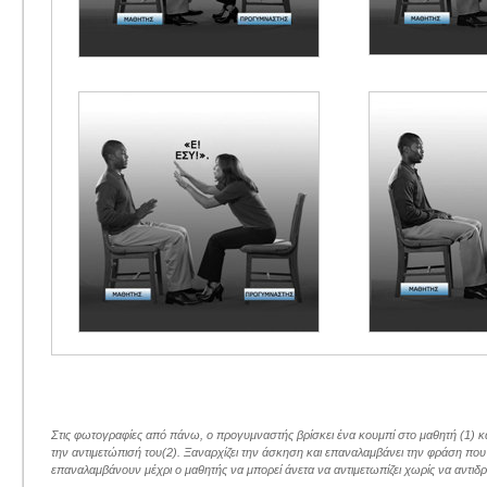
Στις φωτογραφίες από πάνω, ο προγυμναστής βρίσκει ένα κουμπί στο μαθητή (1) και
την αντιμετώπισή του(2). Ξαναρχίζει την άσκηση και επαναλαμβάνει την φράση που 
επαναλαμβάνουν μέχρι ο μαθητής να μπορεί άνετα να αντιμετωπίζει χωρίς να αντιδρά 