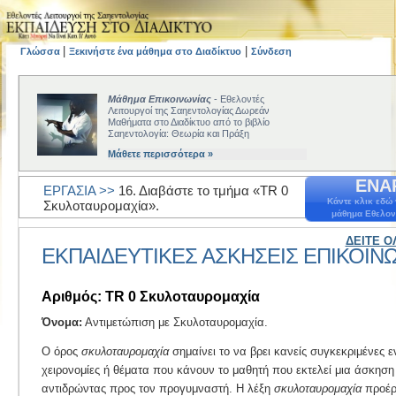
|
|
Γλώσσα
Ξεκινήστε ένα μάθημα στο Διαδίκτυο
Σύνδεση
Μάθημα Επικοινωνίας
- Εθελοντές
Λειτουργοί της Σαηεντολογίας Δωρεάν
Μαθήματα στο Διαδίκτυο από το βιβλίο
Σαηεντολογία: Θεωρία και Πράξη
Μάθετε περισσότερα »
ΕΝΑ
ΕΡΓΑΣΙΑ >>
16. Διαβάστε το τμήμα «TR 0
Κάντε κλικ εδώ 
Σκυλοταυρομαχία».
μάθημα Εθελον
ΔΕΙΤΕ Ο
ΕΚΠΑΙΔΕΥΤΙΚΕΣ ΑΣΚΗΣΕΙΣ EΠΙΚΟΙΝ
Αριθμός: TR 0 Σκυλοταυρομαχία
Όνομα:
Αντιμετώπιση με Σκυλοταυρομαχία.
Ο όρος
σκυλοταυρομαχία
σημαίνει το να βρει κανείς συγκεκριμένες εν
χειρονομίες ή θέματα που κάνουν το μαθητή που εκτελεί μια άσκησ
αντιδρώντας προς τον προγυμναστή. Η λέξη
σκυλοταυρομαχία
προέρχ