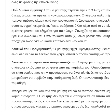
όλες τις φάσεις της επικοινωνίας.
Πού δίνεται έμφαση:
Όταν ο μαθητής περάσει την
TR 0 Αντιμετώπι
άνετα, μπορεί να αρχίσει η «σκυλοταυρομαχία». Οτιδήποτε άλλο π
παίρνει αμέσως φλανκ από τον προγυμναστή. Συσπάσεις, ανοιγοκλε
αναστεναγμοί, νευρικές κινήσεις, οτιδήποτε άλλο πέρα από το να εί
αμέσως φλανκ, και εξηγείται για ποιο λόγο. Συνεχίζει τη σκυλοτα
βρει ένα άλλο κουμπί. Όταν το κάνει αυτό (7), δίνει φλανκ στο μαθητή,
προχωρά τώρα για να κάνει επίπεδο ένα νέο κουμπί.
Λεκτικό του Προγυμναστή:
Ο μαθητής βήχει. Προγυμναστής: «Φλαν
είναι όλο κι όλο το λεκτικό που χρησιμοποιεί ο προγυμναστής ως π
Λεκτικό του ατόμου που αντιμετωπίζεται:
Ο προγυμναστής μπορεί
οτιδήποτε εκτός από το να φύγει από την καρέκλα του. Οπωσδήποτ
να είναι ρεαλιστικός στην προγύμναση, να δίνει αληθινές καταστάσ
μπορούσαν να συμβούν στην καθημερινή ζωή. Ο προγυμναστής δεν
το μαθητή.
Μπορεί να βρει τα κουμπιά του μαθητή και να τα πατήσει δυνατά μ
καμιά αντίδραση. Ο μαθητής
δεν
πρέπει ν’ αποκρίνεται σε τίποτα απ
προγυμναστής, εκτός κι αν του λέει κάτι σχετικό με την προγύμναση
ο προγυμναστής γίνεται αυτομάτως προγυμναστής (και ακολουθεί τ