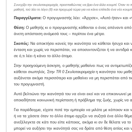
Συνεχίζει την σκυλοταυρομαχία, προσπαθώντας να βρει ένα άλλο κουμπί. Όταν το πε
μαθητή, τού λέει το λόγο (8) και προχωρά τώρα για να κάνει επίπεδο ένα νέο κουμπ
Παραγγέλματα:
Ο προγυμναστής λέει: «Άρχισε», «Αυτό ήταν» και 
Θέση:
Ο μαθητής κι ο προγυμναστής κάθονται ο ένας απέναντι από 
άνετη απόσταση ανάμεσά τους – περίπου ένα μέτρο.
Σκοπός:
Να αποκτήσει κανείς την ικανότητα να κάθεται ήσυχα και 
ένταση και χωρίς να περισπάται, να αποσυντονίζεται ή να αντιδρά
σε ό,τι λέει ή κάνει το άλλο άτομο.
Στην προηγούμενη άσκηση, ο μαθητής μαθαίνει πως να αντιμετωπίζ
κάθεται σιωπηλός. Στην
TR 0 Σκυλοταυρομαχία
η ικανότητα του μαθη
αυξάνεται ακόμα περισσότερο και μαθαίνει να μη περισπάται από τις
του προγυμναστή.
Αυτό βελτιώνει την ικανότητά του να είναι εκεί και να επικοινωνεί μ
οποιαδήποτε κοινωνική περίσταση ή πρόβλημα της ζωής, χωρίς να 
Για παράδειγμα, είχατε ποτέ την εμπειρία να μιλάτε με κάποιον και
ή να τα χάσετε όταν το άλλο άτομο αρχίζει να συζητά ένα άλλο θέμα
ανεξέλεγκτα σε κάτι που είπε κάποιος, ακόμα κι αν δε θέλατε να το
μπορεί να αυξήσει την ικανότητά σας να δράτε από θέση αιτίας και 