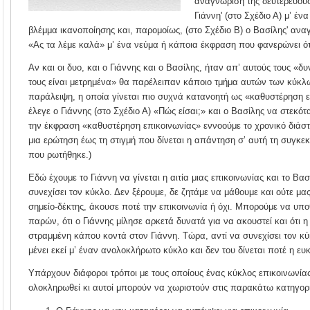
αναγνώριση της δευτερεύουσ
Γιάννη' (στο Σχέδιο Α) μ’ έν
βλέμμα ικανοποίησης και, παρομοίως, (στο Σχέδιο Β) ο Βασίλης' αναγν
«Ας τα λέμε καλά» μ’ ένα νεύμα ή κάποια έκφραση που φανερώνει ότι
Αν και οι δυο, και ο Γιάννης και ο Βασίλης, ήταν απ’ αυτούς τους «δ
τους είναι μετρημένα» θα παρέλειπαν κάποιο τμήμα αυτών των κύκλ
παράλειψη, η οποία γίνεται πιο συχνά κατανοητή ως «καθυστέρηση ε
έλεγε ο Γιάννης (στο Σχέδιο Α) «Πώς είσαι;» και ο Βασίλης να στεκότα
την έκφραση «καθυστέρηση επικοινωνίας» εννοούμε το χρονικό διάστ
μια ερώτηση έως τη στιγμή που δίνεται η απάντηση σ’ αυτή τη συγκε
που ρωτήθηκε.)
Εδώ έχουμε το Γιάννη να γίνεται η αιτία μιας επικοινωνίας και το Βα
συνεχίσει τον κύκλο. Δεν ξέρουμε, δε ζητάμε να μάθουμε και ούτε μα
σημείο-δέκτης, άκουσε ποτέ την επικοινωνία ή όχι. Μπορούμε να υπο
παρών, ότι ο Γιάννης μίλησε αρκετά δυνατά για να ακουστεί και ότι 
στραμμένη κάπου κοντά στον Γιάννη. Τώρα, αντί να συνεχίσει τον κύ
μένει εκεί μ’ έναν ανολοκλήρωτο κύκλο και δεν του δίνεται ποτέ η ευκα
Υπάρχουν διάφοροι τρόποι με τους οποίους ένας κύκλος επικοινωνία
ολοκληρωθεί κι αυτοί μπορούν να χωριστούν στις παρακάτω κατηγορί