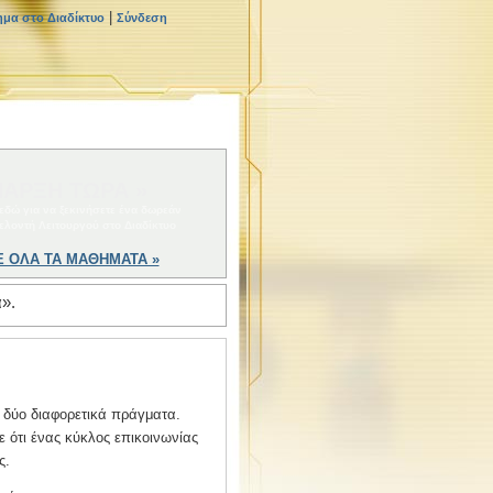
|
ημα στο Διαδίκτυο
Σύνδεση
ΑΡΞΗ ΤΩΡΑ »
 εδώ για να ξεκινήσετε ένα δωρεάν
ελοντή Λειτουργού στο Διαδίκτυο
Ε ΟΛΑ ΤΑ ΜΑΘΗΜΑΤΑ »
».
α δύο διαφορετικά πράγματα.
 ότι ένας κύκλος επικοινωνίας
ς.