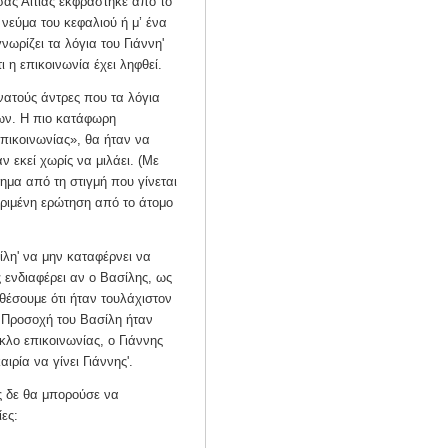
ας Αιτίας εκφράστηκε από το
α νεύμα του κεφαλιού ή μ’ ένα
ωρίζει τα λόγια του Γιάννη'
 η επικοινωνία έχει ληφθεί.
υνατούς άντρες που τα λόγια
ων. Η πιο κατάφωρη
πικοινωνίας», θα ήταν να
ν εκεί χωρίς να μιλάει. (Με
ημα από τη στιγμή που γίνεται
κριμένη ερώτηση από το άτομο
σίλη' να μην καταφέρνει να
ς ενδιαφέρει αν ο Βασίλης, ως
θέσουμε ότι ήταν τουλάχιστον
η Προσοχή του Βασίλη ήταν
κλο επικοινωνίας, ο Γιάννης
ιρία να γίνει Γιάννης'.
ς δε θα μπορούσε να
ες: