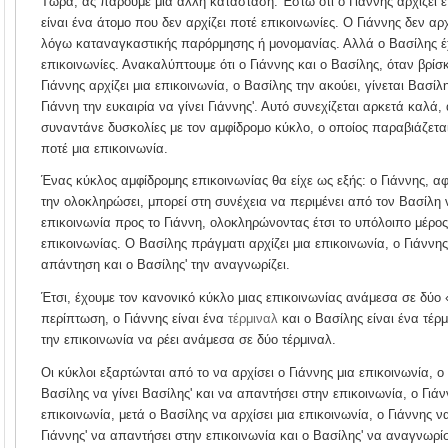
Τώρα, ας πάρουμε μια άλλη κατάσταση. Έστω ότι ο Γιάννης αρχίζει ε
είναι ένα άτομο που δεν αρχίζει ποτέ επικοινωνίες. Ο Γιάννης δεν αρ
λόγω καταναγκαστικής παρόρμησης ή μονομανίας. Αλλά ο Βασίλης έχε
επικοινωνίες. Ανακαλύπτουμε ότι ο Γιάννης και ο Βασίλης, όταν βρίσκ
Γιάννης αρχίζει μια επικοινωνία, ο Βασίλης την ακούει, γίνεται Βασίλη
Γιάννη την ευκαιρία να γίνει Γιάννης'.
Αυτό συνεχίζεται αρκετά καλά,
συναντάνε δυσκολίες με τον αμφίδρομο κύκλο, ο οποίος παραβιάζεται
ποτέ μια επικοινωνία.
Ένας κύκλος αμφίδρομης επικοινωνίας θα είχε ως εξής: ο Γιάννης, αφ
την ολοκληρώσει, μπορεί στη συνέχεια να περιμένει από τον Βασίλη ν
επικοινωνία προς το Γιάννη, ολοκληρώνοντας έτσι το υπόλοιπο μέρο
επικοινωνίας. Ο Βασίλης πράγματι αρχίζει μια επικοινωνία, ο Γιάννης 
απάντηση και ο Βασίλης' την αναγνωρίζει.
Έτσι, έχουμε τον κανονικό κύκλο μιας επικοινωνίας ανάμεσα σε δύο «
περίπτωση, ο Γιάννης είναι ένα
τέρμιναλ
και ο Βασίλης είναι ένα τέρμ
την επικοινωνία να ρέει ανάμεσα σε δύο τέρμιναλ.
Οι κύκλοι εξαρτώνται από το να αρχίσει ο Γιάννης μια επικοινωνία, ο
Βασίλης να γίνει Βασίλης' και να απαντήσει στην επικοινωνία, ο Γιάν
επικοινωνία, μετά ο Βασίλης να αρχίσει μια επικοινωνία, ο Γιάννης ν
Γιάννης' να απαντήσει στην επικοινωνία και ο Βασίλης' να αναγνωρίσ