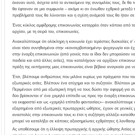
έκαναν αυτό, άσχετα από το αντικείμενο της συνομιλίας τους, δε θα 
θα έφταναν σε μια συμφωνία – ακόμα κι αν ένιωθαν εχθρικά μεταξύ τ
προβλήματά τους θα λύνονταν και η σχέση ανάμεσά τους θα ήταν σε
Ένας κύκλος αμφίδρομης επικοινωνίας καταρρέει όταν κάποιο από τα
αρχίσει, με τη σειρά του, επικοινωνίες.
Ανακαλύπτουμε ότι ολόκληρη η κοινωνία έχει τεράστιες δυσκολίες σ’
είναι τόσο συνηθισμένοι στην «κονσερβοποιημένη» ψυχαγωγία και έχ
στην έναρξη επικοινωνιών (από γονείς που οι ίδιοι δεν μπορούσαν ν
παιδεία και από άλλες αιτίες), που καταλήγουν να αρχίζουν επικοινω
πράξη της εκπήγασης μιας επικοινωνίας είναι βέβαια αναγκαία για να
Έτσι, βλέπουμε ανθρώπους που μιλάνε κυρίως για πράγματα που του
εξωτερικές αιτίες. Βλέπουν ένα ατύχημα και το συζητούν. Βλέπουν μια
Περιμένουν από μια εξωτερική πηγή να τους δώσει την αφορμή για συ
δύο βρίσκονται σ’ ένα χαμηλό επίπεδο ως προς την έναρξη επικοιν
να εκφραστεί και ως «χαμηλό επίπεδο φαντασίας»– ανακαλύπτουμε ότ
εξαρτημένοι από εξωτερικές πρωταρχικές ωθήσεις, έχουν σε γενικές
αναστολές στην επικοινωνία τους κι έτσι η συζήτηση αλλάζει κατεύθ
μπορεί να καταλήξει σε κάποιες αξιοσημείωτες εχθρότητες ή λανθα
Ας υποθέσουμε ότι η έλλειψη πρωταρχικής ή αρχικής ώθησης Αιτίας εκ