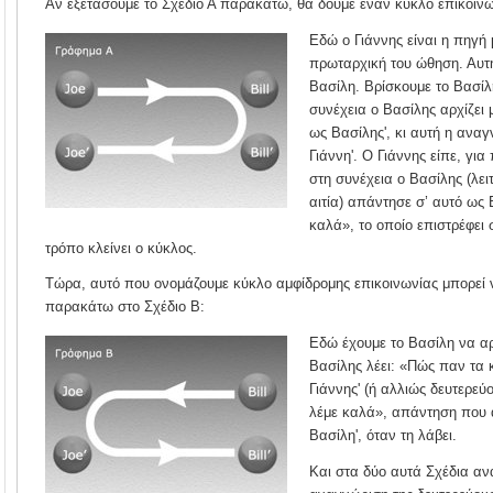
Αν εξετάσουμε το Σχέδιο Α παρακάτω, θα δούμε έναν κύκλο επικοινω
Εδώ ο Γιάννης είναι η πηγή 
πρωταρχική του ώθηση. Αυτ
Βασίλη. Βρίσκουμε το Βασίλ
συνέχεια ο Βασίλης αρχίζει
ως Βασίλης', κι αυτή η ανα
Γιάννη'. Ο Γιάννης είπε, για
στη συνέχεια ο Βασίλης (λε
αιτία) απάντησε σ’ αυτό ως 
καλά», το οποίο επιστρέφει σ
τρόπο κλείνει ο κύκλος.
Τώρα, αυτό που ονομάζουμε κύκλο αμφίδρομης επικοινωνίας μπορεί 
παρακάτω στο Σχέδιο Β:
Εδώ έχουμε το Βασίλη να αρχ
Βασίλης λέει: «Πώς παν τα 
Γιάννης' (ή αλλιώς δευτερεύ
λέμε καλά», απάντηση που 
Βασίλη', όταν τη λάβει.
Και στα δύο αυτά Σχέδια αν