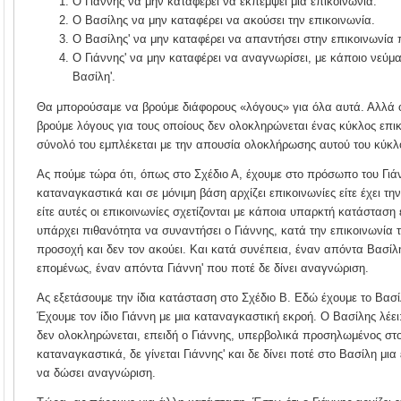
Ο Γιάννης να μην καταφέρει να εκπέμψει μια επικοινωνία.
Ο Βασίλης να μην καταφέρει να ακούσει την επικοινωνία.
Ο Βασίλης' να μην καταφέρει να απαντήσει στην επικοινωνία 
Ο Γιάννης' να μην καταφέρει να αναγνωρίσει, με κάποιο νεύμα
Βασίλη'.
Θα μπορούσαμε να βρούμε διάφορους «λόγους» για όλα αυτά. Αλλά ο
βρούμε λόγους για τους οποίους δεν ολοκληρώνεται ένας κύκλος επι
σύνολό του εμπλέκεται με την απουσία ολοκλήρωσης αυτού του κύκλ
Ας πούμε τώρα ότι, όπως στο Σχέδιο Α, έχουμε στο πρόσωπο του Γιά
καταναγκαστικά και σε μόνιμη βάση αρχίζει επικοινωνίες είτε έχει την
είτε αυτές οι επικοινωνίες σχετίζονται με κάποια υπαρκτή κατάσταση 
υπάρχει πιθανότητα να συναντήσει ο Γιάννης, κατά την επικοινωνία τ
προσοχή και δεν τον ακούει. Και κατά συνέπεια, έναν απόντα Βασίλη
επομένως, έναν απόντα Γιάννη' που ποτέ δε δίνει αναγνώριση.
Ας εξετάσουμε την ίδια κατάσταση στο Σχέδιο Β. Εδώ έχουμε το Βασίλ
Έχουμε τον ίδιο Γιάννη με μια καταναγκαστική εκροή. Ο Βασίλης λέει
δεν ολοκληρώνεται, επειδή ο Γιάννης, υπερβολικά προσηλωμένος στο
καταναγκαστικά, δε γίνεται Γιάννης' και δε δίνει ποτέ στο Βασίλη μια 
να δώσει αναγνώριση.