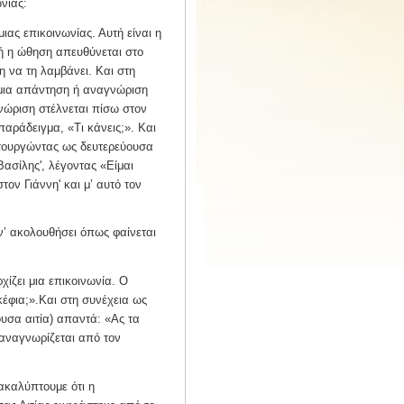
νίας:
μιας επικοινωνίας. Αυτή είναι η
ή η ώθηση απευθύνεται στο
η να τη λαμβάνει. Και στη
 μια απάντηση ή αναγνώριση
γνώριση στέλνεται πίσω στον
 παράδειγμα, «Τι κάνεις;». Και
ιτουργώντας ως δευτερεύουσα
Βασίλης', λέγοντας «Είμαι
τον Γιάννη' και μ’ αυτό τον
ν’ ακολουθήσει όπως φαίνεται
ίζει μια επικοινωνία. Ο
κέφια;».Και στη συνέχεια ως
ουσα αιτία) απαντά: «Ας τα
αναγνωρίζεται από τον
ακαλύπτουμε ότι η