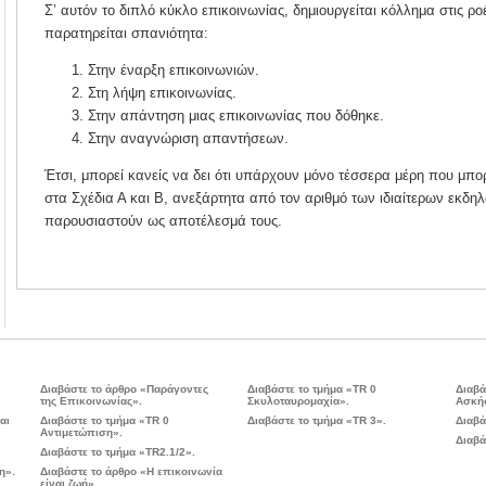
Σ’ αυτόν το διπλό κύκλο επικοινωνίας, δημιουργείται κόλλημα στις ρο
παρατηρείται σπανιότητα:
Στην έναρξη επικοινωνιών.
Στη λήψη επικοινωνίας.
Στην απάντηση μιας επικοινωνίας που δόθηκε.
Στην αναγνώριση απαντήσεων.
Έτσι, μπορεί κανείς να δει ότι υπάρχουν μόνο τέσσερα μέρη που μπ
στα Σχέδια Α και Β, ανεξάρτητα από τον αριθμό των ιδιαίτερων εκδ
παρουσιαστούν ως αποτέλεσμά τους.
Διαβάστε το άρθρο «Παράγοντες
Διαβάστε το τμήμα «TR 0
Διαβά
της Επικοινωνίας».
Σκυλοταυρομαχία».
Ασκήσ
αι
Διαβάστε το τμήμα «TR 0
Διαβάστε το τμήμα «TR 3».
Διαβά
Αντιμετώπιση».
Διαβά
Διαβάστε το τμήμα «TR2.1/2».
η».
Διαβάστε το άρθρο «Η επικοινωνία
είναι ζωή».