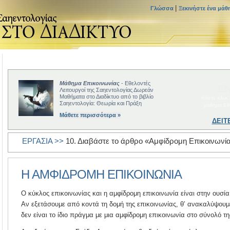
|
Γλώσσα
Ξεκινήστε ένα μάθ
Μάθημα Επικοινωνίας
- Εθελοντές
ΕΝ
Λειτουργοί της Σαηεντολογίας Δωρεάν
Μαθήματα στο Διαδίκτυο από το βιβλίο
Κάντε κλικ
Σαηεντολογία: Θεωρία και Πράξη
μάθημα Εθ
Μάθετε περισσότερα »
ΔΕΙΤ
ΕΡΓΑΣΙΑ >>
10. Διαβάστε το άρθρο «Αμφίδρομη Επικοινωνία
Η ΑΜΦΙΔΡΟΜΗ ΕΠΙΚΟΙΝΩΝΙΑ
Ο κύκλος επικοινωνίας και η αμφίδρομη επικοινωνία είναι στην ουσί
Αν εξετάσουμε από κοντά τη δομή της επικοινωνίας, θ’ ανακαλύψουμε
δεν είναι το ίδιο πράγμα με μια αμφίδρομη επικοινωνία στο σύνολό τη