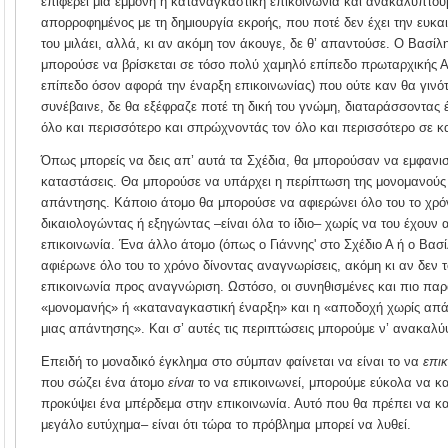
επιφέρει μια έμμονη ή καταναγκαστική επικοινωνία και ανακαλύπτουμε
απορροφημένος με τη δημιουργία εκροής, που ποτέ δεν έχει την ευκα
του μιλάει, αλλά, κι αν ακόμη τον άκουγε, δε θ’ απαντούσε. Ο Βασί
μπορούσε να βρίσκεται σε τόσο πολύ χαμηλό επίπεδο πρωταρχικής Αι
επίπεδο όσον αφορά την έναρξη επικοινωνίας) που ούτε καν θα γινότ
συνέβαινε, δε θα εξέφραζε ποτέ τη δική του γνώμη, διαταράσσοντας έ
όλο και περισσότερο και σπρώχνοντάς τον όλο και περισσότερο σε κ
Όπως μπορείς να δεις απ’ αυτά τα Σχέδια, θα μπορούσαν να εμφανι
καταστάσεις. Θα μπορούσε να υπάρχει η περίπτωση της μονομανούς 
απάντησης. Κάποιο άτομο θα μπορούσε να αφιερώνει όλο του το χρ
δικαιολογώντας ή εξηγώντας –είναι όλα το ίδιο– χωρίς να του έχουν
επικοινωνία. Ένα άλλο άτομο (όπως ο Γιάννης' στο Σχέδιο Α ή ο Βασί
αφιέρωνε όλο του το χρόνο δίνοντας αναγνωρίσεις, ακόμη κι αν δεν
επικοινωνία προς αναγνώριση. Ωστόσο, οι συνηθισμένες και πιο παρ
«μονομανής» ή «καταναγκαστική έναρξη» και η «αποδοχή χωρίς απά
μιας απάντησης». Και σ’ αυτές τις περιπτώσεις μπορούμε ν’ ανακαλ
Επειδή το μοναδικό έγκλημα στο σύμπαν φαίνεται να είναι το να
επικ
που σώζει ένα άτομο
είναι
το να επικοινωνεί, μπορούμε εύκολα να κ
προκύψει ένα μπέρδεμα στην επικοινωνία. Αυτό που θα πρέπει να κα
μεγάλο ευτύχημα– είναι ότι τώρα το πρόβλημα μπορεί να λυθεί.