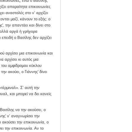
πικοινωνίες, ενώ ο Βασίλης
χίζει απαραίτητα επικοινωνίες
ι αναστολές στο ν’ αρχίζει
ονται μαζί, κάνουν το εξής: ο
ς', την απαντάει και δίνει στο
 αλλά αργά ή γρήγορα
 επειδή ο Βασίλης δεν αρχίζει
ού αρχίσει μια επικοινωνία και
α αρχίσει κι αυτός μια
ς του αμφίδρομου κύκλου
την ακούει, ο Γιάννης' δίνει
τέρμιναλ». Σ’ αυτή την
ιναλ, και μπορεί να δει κανείς
 Βασίλης να την ακούσει, ο
νης' ν’ αναγνωρίσει την
α ακούσει την επικοινωνία, ο
ει την επικοινωνία. Αν το