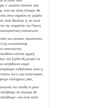
 ότι είναι τόσο
ιρία ν’ ακούσει κάποιον που
λης, από την άλλη πλευρά, θα
τίας (που σημαίνει σε χαμηλό
αν ποτέ Βασίλης' ή, αν αυτό
τσι την ισορροπία του Γιάννη
αταναγκαστική επικοινωνία.
στούν και κάποιες πρωτότυπες
ή της ανασταλτικής
όνο απαντώντας,
 απευθύνει κάποια αρχική
λης' στο Σχέδιο Β) μπορεί να
 του απηύθυναν καμιά
ατηρήσιμες εκδηλώσεις είναι η
ντηση» και η «μη αναγνώριση
ύψουμε κολλημένες ροές.
οινωνείς
και επειδή το μόνο
αταλάβουμε ότι σίγουρα θα
ταλάβουμε –και είναι πολύ