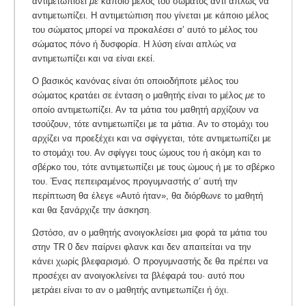
αντιμετωπίσει
με
κάποιο μέλος του σώματος αντί απλώς να
αντιμετωπίζει. Η αντιμετώπιση που γίνεται με κάποιο μέλος
του σώματος μπορεί να προκαλέσει σ’ αυτό το μέλος του
σώματος πόνο ή δυσφορία. Η λύση είναι απλώς να
αντιμετωπίζει και να είναι εκεί.
Ο βασικός κανόνας είναι ότι οποιοδήποτε μέλος του
σώματος κρατάει σε ένταση ο μαθητής είναι το μέλος
με
το
οποίο αντιμετωπίζει. Αν τα μάτια του μαθητή αρχίζουν να
τσούζουν, τότε αντιμετωπίζει με τα μάτια. Αν το στομάχι του
αρχίζει να προεξέχει και να σφίγγεται, τότε αντιμετωπίζει με
το στομάχι του. Αν σφίγγει τους ώμους του ή ακόμη και το
σβέρκο του, τότε αντιμετωπίζει με τους ώμους ή με το σβέρκο
του. Ένας πεπειραμένος προγυμναστής σ’ αυτή την
περίπτωση θα έλεγε «Αυτό ήταν», θα διόρθωνε το μαθητή
και θα ξανάρχιζε την άσκηση.
Ωστόσο, αν ο μαθητής ανοιγοκλείσει μια φορά τα μάτια του
στην TR 0 δεν παίρνει φλανκ και δεν απαιτείται να την
κάνει χωρίς βλεφαρισμό. Ο προγυμναστής δε θα πρέπει να
προσέχει αν ανοιγοκλείνει τα βλέφαρά του· αυτό που
μετράει είναι το αν ο μαθητής αντιμετωπίζει ή όχι.