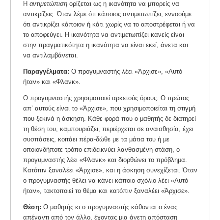
Η
αντιμετώπιση
ορίζεται ως η ικανότητα να μπορείς να
αντικρίζεις. Όταν λέμε ότι κάποιος αντιμετωπίζει, εννοούμε
ότι αντικρίζει κάποιον ή κάτι χωρίς να το αποστρέφεται ή να
το αποφεύγει. Η ικανότητα να αντιμετωπίζει κανείς είναι
στην πραγματικότητα η ικανότητα να είναι εκεί, άνετα και
να αντιλαμβάνεται.
Παραγγέλματα:
Ο προγυμναστής λέει «Άρχισε», «Αυτό
ήταν» και «Φλανκ».
Ο προγυμναστής χρησιμοποιεί αρκετούς όρους. Ο πρώτος
απ’ αυτούς είναι το «Άρχισε», που χρησιμοποιείται τη στιγμή
που ξεκινά η άσκηση. Κάθε φορά που ο μαθητής δε διατηρεί
τη θέση του, καμπουριάζει, περιέρχεται σε αναισθησία, έχει
συσπάσεις, κοιτάει πέρα-δώθε με τα μάτια του ή με
οποιονδήποτε τρόπο επιδεικνύει λανθασμένη στάση, ο
προγυμναστής λέει «Φλανκ» και διορθώνει το πρόβλημα.
Κατόπιν ξαναλέει «Άρχισε», και η άσκηση συνεχίζεται. Όταν
ο προγυμναστής θέλει να κάνει κάποιο σχόλιο λέει «Αυτό
ήταν», τακτοποιεί το θέμα και κατόπιν ξαναλέει «Άρχισε».
Θέση:
Ο μαθητής κι ο προγυμναστής κάθονται ο ένας
απέναντι από τον άλλο, έχοντας μια άνετη απόσταση