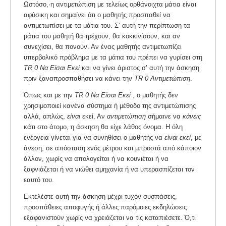
Ωστόσο,·η αντιμετώπιση με τελείως ορθάνοιχτα μάτια είναι
αφύσικη και σημαίνει ότι ο μαθητής προσπαθεί να
αντιμετωπίσει με τα μάτια του. Σ’ αυτή την περίπτωση τα
μάτια του μαθητή θα τρέχουν, θα κοκκινίσουν, και αν
συνεχίσει, θα πονούν. Αν ένας μαθητής αντιμετωπίζει
υπερβολικό πρόβλημα με τα μάτια του πρέπει να γυρίσει στη
TR 0 Να Είσαι Εκεί
και να γίνει άριστος σ’ αυτή την άσκηση
πριν ξαναπροσπαθήσει να κάνει την
TR 0 Αντιμετώπιση
.
Όπως και με την
TR 0 Να Είσαι Εκεί
, ο μαθητής δεν
χρησιμοποιεί κανένα σύστημα ή μέθοδο της αντιμετώπισης
αλλά, απλώς,
είναι
εκεί. Αν
αντιμετώπιση
σήμαινε να
κάνεις
κάτι στο άτομο, η άσκηση θα είχε λάθος όνομα. Η όλη
ενέργεια γίνεται για να συνηθίσει ο μαθητής να
είναι εκεί
, με
άνεση, σε απόσταση ενός μέτρου και μπροστά από κάποιον
άλλον, χωρίς να απολογείται ή να κουνιέται ή να
ξαφνιάζεται ή να νιώθει αμηχανία ή να υπερασπίζεται τον
εαυτό του.
Εκτελέστε αυτή την άσκηση μέχρι τυχόν συσπάσεις,
προσπάθειες αποφυγής ή άλλες παρόμοιες εκδηλώσεις
εξαφανιστούν χωρίς να χρειάζεται να τις καταπιέσετε. Ό,τι