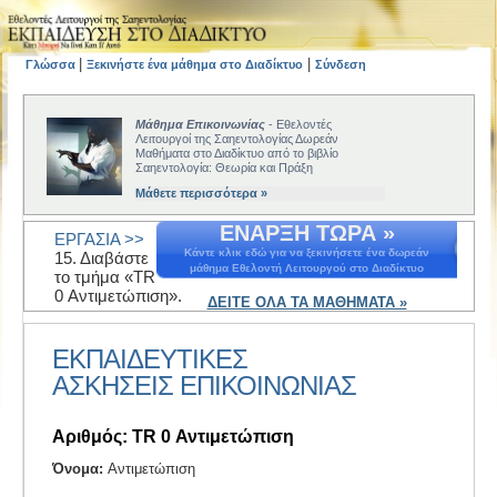
|
|
Γλώσσα
Ξεκινήστε ένα μάθημα στο Διαδίκτυο
Σύνδεση
Μάθημα Επικοινωνίας
- Εθελοντές
Λειτουργοί της Σαηεντολογίας Δωρεάν
Μαθήματα στο Διαδίκτυο από το βιβλίο
Σαηεντολογία: Θεωρία και Πράξη
Μάθετε περισσότερα »
ΕΝΑΡΞΗ ΤΩΡΑ »
ΕΡΓΑΣΙΑ >>
Κάντε κλικ εδώ για να ξεκινήσετε ένα δωρεάν
15. Διαβάστε
μάθημα Εθελοντή Λειτουργού στο Διαδίκτυο
το τμήμα «TR
0 Αντιμετώπιση».
ΔΕΙΤΕ ΟΛΑ ΤΑ ΜΑΘΗΜΑΤΑ »
ΕΚΠΑΙΔΕΥΤΙΚΕΣ
ΑΣΚΗΣΕΙΣ EΠΙΚΟΙΝΩΝΙΑΣ
Αριθμός: TR 0 Αντιμετώπιση
Όνομα:
Αντιμετώπιση