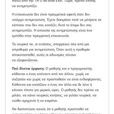
πάνω από την
TR 0 Να είσαι Εκεί
. Τώρα, πρέπει επίσης
να αντιμετωπίζει.
Η επικοινωνία δεν είναι πραγματικά εφικτή όταν δεν
υπάρχει αντιμετώπιση. Έχετε δοκιμάσει ποτέ να μιλήσετε σε
κάποιον που δεν σας κοιτάζει; Αυτό το άτομο δεν σας
αντιμετωπίζει. Η απουσία της αντιμετώπισης είναι ένα
εμπόδιο στην πραγματική επικοινωνία.
Τα νευρικά τικ, οι εντάσεις, απορρέουν όλα από μια
απροθυμία για αντιμετώπιση. Όταν αυτή η προθυμία
αποκατασταθεί, αυτές οι αδυναμίες τείνουν
να εξαφανίζονται.
Πού δίνεται έμφαση:
Ο μαθητής και ο προγυμναστής
κάθονται ο ένας απέναντι από τον άλλον, χωρίς να
συζητούν και χωρίς να προσπαθούν να είναι ενδιαφέροντες.
Κάθονται και κοιτάζουν ο ένας τον άλλο και δε λένε ή
κάνουν τίποτα για μερικές ώρες. Ο μαθητής δεν πρέπει να
μιλάει, να κάνει νευρικές κινήσεις, να γελάει νευρικά, να
νιώθει αμηχανία ή να κοιμάται.
Θα διαπιστώσει κανείς ότι ο μαθητής προσπαθεί να