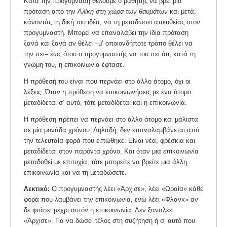
Κατά την προγύμναση θέλουμε ο μαθητής να βρει μια
πρόταση από την
Αλίκη στη χώρα των θαυμάτων
και μετά,
κάνοντάς τη δική του ιδέα, να τη μεταδώσει απευθείας στον
προγυμναστή. Μπορεί να επαναλάβει την ίδια πρόταση
ξανά και ξανά αν θέλει –μ’ οποιονδήποτε τρόπο θέλει να
την πει– έως ότου ο προγυμναστής να του πει ότι, κατά τη
γνώμη του, η επικοινωνία έφτασε.
Η πρόθεσή του είναι που περνάει στο άλλο άτομο, όχι οι
λέξεις. Όταν η πρόθεση να επικοινωνήσεις με ένα άτομο
μεταδίδεται σ’ αυτό, τότε μεταδίδεται και η επικοινωνία.
Η πρόθεση πρέπει να περνάει στο άλλο άτομο και μάλιστα
σε μία μονάδα χρόνου. Δηλαδή, δεν επαναλαµβάνεται από
την τελευταία φορά που ειπώθηκε. Είναι νέα, φρέσκια και
μεταδίδεται στον παρόντα χρόνο. Και όταν μια επικοινωνία
µεταδοθεί με επιτυχία, τότε µπορείτε να βρείτε µια άλλη
επικοινωνία και να τη µεταδώσετε.
Λεκτικό:
Ο προγυμναστής λέει «Άρχισε», λέει «Ωραία» κάθε
φορά που λαμβάνει την επικοινωνία, ενώ λέει «Φλανκ» αν
δε φτάσει μέχρι αυτόν η επικοινωνία. Δεν ξαναλέει
«Άρχισε». Για να δώσει τέλος στη συζήτηση ή σ’ αυτό που