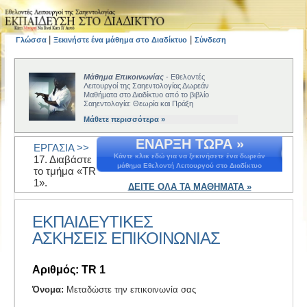
|
|
Γλώσσα
Ξεκινήστε ένα μάθημα στο Διαδίκτυο
Σύνδεση
Μάθημα Επικοινωνίας
- Εθελοντές
Λειτουργοί της Σαηεντολογίας Δωρεάν
Μαθήματα στο Διαδίκτυο από το βιβλίο
Σαηεντολογία: Θεωρία και Πράξη
Μάθετε περισσότερα »
ΕΝΑΡΞΗ ΤΩΡΑ »
ΕΡΓΑΣΙΑ >>
Κάντε κλικ εδώ για να ξεκινήσετε ένα δωρεάν
17. Διαβάστε
μάθημα Εθελοντή Λειτουργού στο Διαδίκτυο
το τμήμα «TR
1».
ΔΕΙΤΕ ΟΛΑ ΤΑ ΜΑΘΗΜΑΤΑ »
ΕΚΠΑΙΔΕΥΤΙΚΕΣ
ΑΣΚΗΣΕΙΣ EΠΙΚΟΙΝΩΝΙΑΣ
Αριθμός: TR 1
Όνομα:
Μεταδώστε την επικοινωνία σας